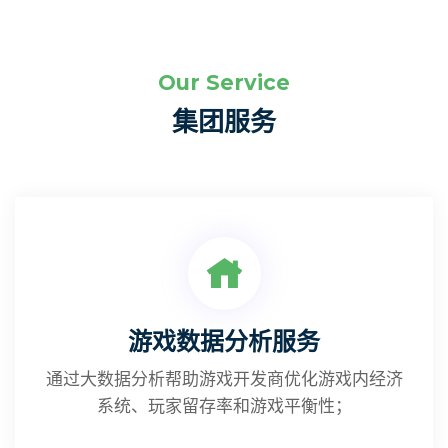
Our Service
集团服务
游戏数据分析服务
通过大数据分析帮助游戏开发商优化游戏内经济
系统、玩家留存率和游戏平衡性；